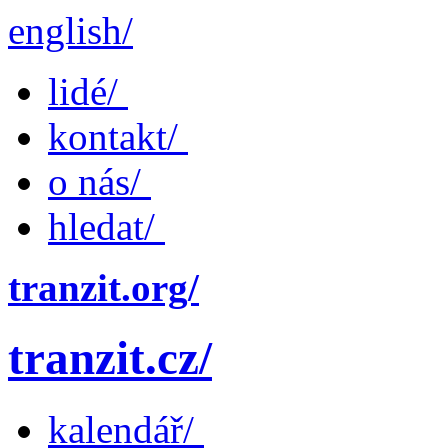
english/
lidé/
kontakt/
o nás/
hledat/
tranzit.org/
tranzit.cz/
kalendář/