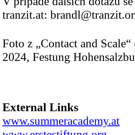
V případě dalších dotazů se
tranzit.at: brandl@tranzit.o
Foto z „Contact and Scale“ 
2024, Festung Hohensalzbur
External Links
www.summeracademy.at
www.erstestiftung.org