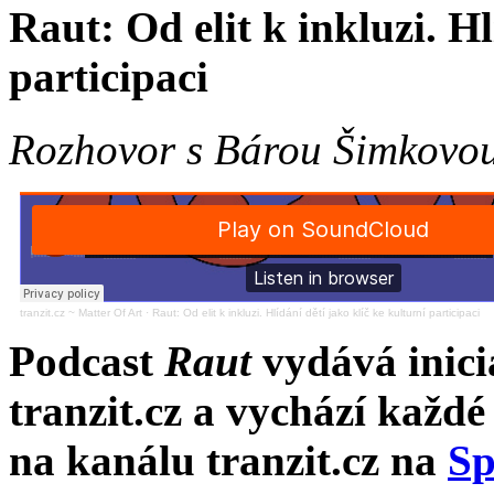
Raut: Od elit k inkluzi. Hl
participaci
Rozhovor s Bárou Šimkovo
tranzit.cz ~ Matter Of Art
·
Raut: Od elit k inkluzi. Hlídání dětí jako klíč ke kulturní participaci
Podcast
Raut
vydává inici
tranzit.cz a vychází každé
na kanálu tranzit.cz na
Sp