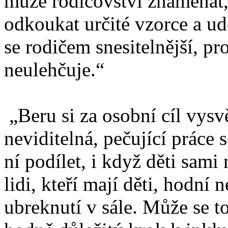
může rodičovství znamenat
odkoukat určité vzorce a udě
se rodičem snesitelnější, p
neulehčuje.“
„Beru si za osobní cíl vysv
neviditelná, pečující práce
ní podílet, i když děti sami
lidi, kteří mají děti, hodn
ubreknutí v sále. Může se to