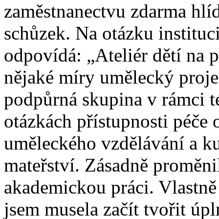
zaměstnanectvu zdarma hlíd
schůzek. Na otázku institu
odpovídá: „Ateliér dětí na 
nějaké míry umělecký proje
podpůrná skupina v rámci té 
otázkách přístupnosti péče o
uměleckého vzdělávání a ku
mateřství. Zásadně proměn
akademickou práci. Vlastně 
jsem musela začít tvořit úp