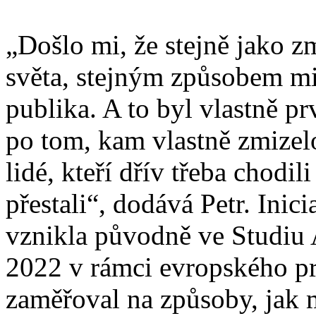
„Došlo mi, že stejně jako 
světa, stejným způsobem miz
publika. A to byl vlastně pr
po tom, kam vlastně zmizel
lidé, kteří dřív třeba chodi
přestali“, dodává Petr. Inic
vznikla původně ve Studiu A
2022 v rámci evropského p
zaměřoval na způsoby, jak m