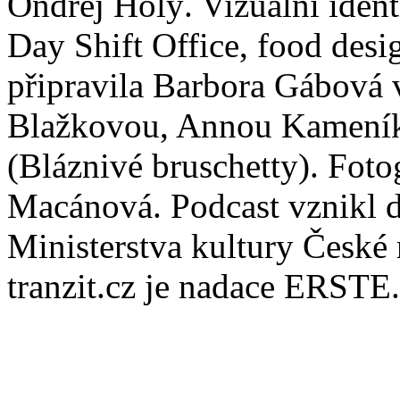
Ondřej Holý. Vizuální identi
Day Shift Office, food desi
připravila Barbora Gábová v
Blažkovou, Annou Kameník
(Bláznivé bruschetty). Fotog
Macánová. Podcast vznikl d
Ministerstva kultury České
tranzit.cz je nadace ERSTE.