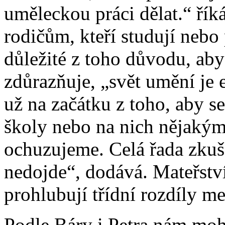
uměleckou práci dělat.“ řík
rodičům, kteří studují nebo
důležité z toho důvodu, aby
zdůrazňuje, „svět umění je 
už na začátku z toho, aby s
školy nebo na nich nějakým
ochuzujeme. Celá řada zkuš
nedojde“, dodává. Mateřství
prohlubují třídní rozdíly m
Podle Báry i Petra nám moh