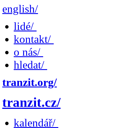
english/
lidé/
kontakt/
o nás/
hledat/
tranzit.org/
tranzit.cz/
kalendář/