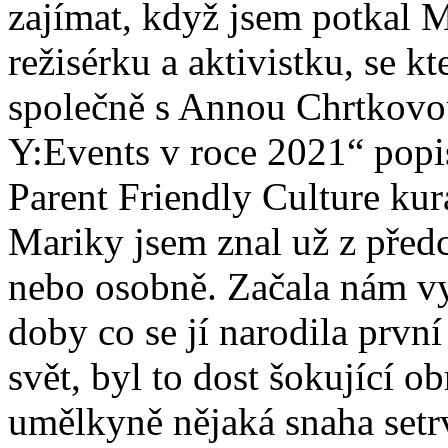
zajímat, když jsem potkal
režisérku a aktivistku, se k
společně s Annou Chrtkovou
Y:Events v roce 2021“ popis
Parent Friendly Culture ku
Mariky jsem znal už z předch
nebo osobně. Začala nám vy
doby co se jí narodila první
svět, byl to dost šokující 
umělkyně nějaká snaha setr