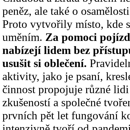
peněz, ale také o osamělosti
Proto vytvořily místo, kde 
uměním.
Za pomoci pojízd
nabízejí lidem bez přístu
usušit si oblečení.
Pravideln
aktivity, jako je psaní, kres
činnost propojuje různé lidi
zkušeností a společné tvoře
prvních pět let fungování k
intenzivně tvoří od pandem