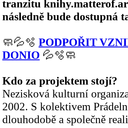
tranzitu knihy.matterof.ar
následně bude dostupná ta
🧼💦🫧
PODPOŘIT VZN
DONIO
💦🫧🧼
Kdo za projektem stojí?
Nezisková kulturní organiza
2002. S kolektivem Prádelna
dlouhodobě a společně reali