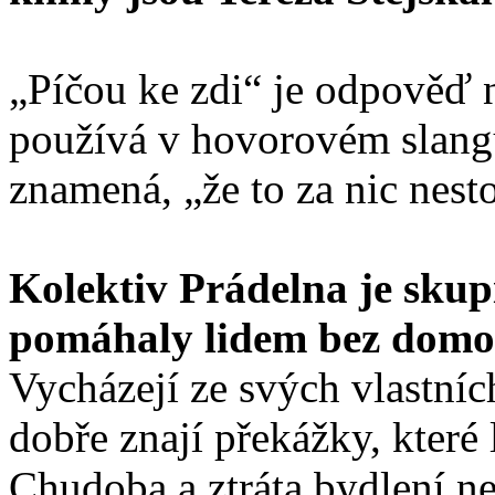
„Píčou ke zdi“ je odpověď n
používá v hovorovém slangu
znamená, „že to za nic nest
Kolektiv Prádelna je skupi
pomáhaly lidem bez domov
Vycházejí ze svých vlastníc
dobře znají překážky, které 
Chudoba a ztráta bydlení ne