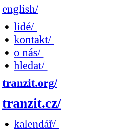
english/
lidé/
kontakt/
o nás/
hledat/
tranzit.org/
tranzit.cz/
kalendář/