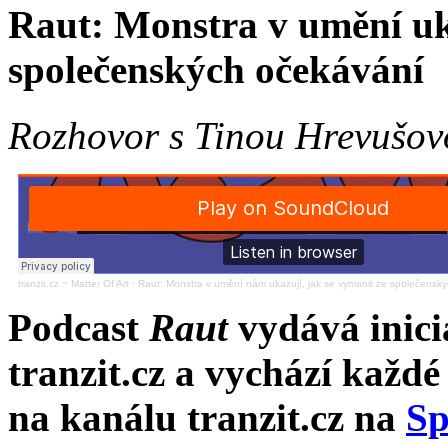
Raut: Monstra v umění uka
společenských očekávání
Rozhovor s Tinou Hrevušo
tranzit.cz ~ Matter Of Art
·
Raut: Monstra v umění nám ukazují, jak se vymanit ze společensk
Podcast
Raut
vydává inici
tranzit.cz a vychází každé
na kanálu tranzit.cz na
Sp