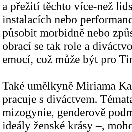
a přežití těchto více-než li
instalacích nebo performa
působit morbidně nebo způs
obrací se tak role a diváctv
emocí, což může být pro Ti
Také umělkyně Miriama Ka
pracuje s diváctvem. Témata
mizogynie, genderově podmí
ideály ženské krásy –, moho