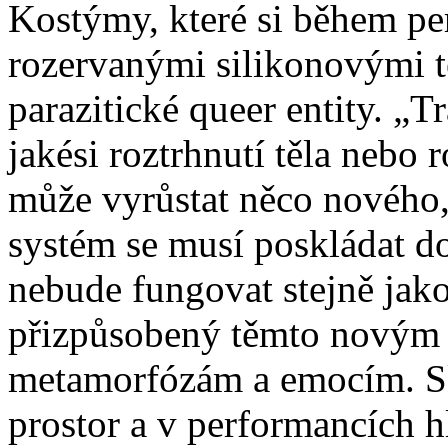
Kostýmy, které si během pe
rozervanými silikonovými tě
parazitické queer entity. „
jakési roztrhnutí těla nebo
může vyrůstat něco nového,
systém se musí poskládat d
nebude fungovat stejně jako
přizpůsobený těmto novým 
metamorfózám a emocím. Sk
prostor a v performancích 