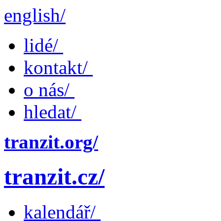
english/
lidé/
kontakt/
o nás/
hledat/
tranzit.org/
tranzit.cz/
kalendář/