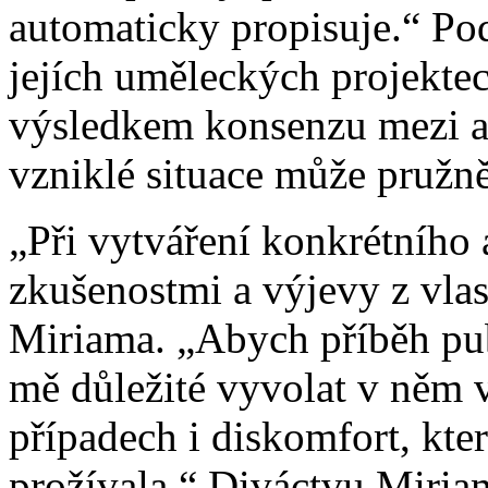
automaticky propisuje.“ Pod
jejích uměleckých projektec
výsledkem konsenzu mezi a
vzniklé situace může pružně
„Při vytváření konkrétního a
zkušenostmi a výjevy z vlas
Miriama. „Abych příběh publ
mě důležité vyvolat v něm 
případech i diskomfort, kte
prožívala.“ Diváctvu Miria