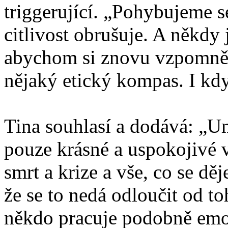
triggerující. „Pohybujeme s
citlivost obrušuje. A někdy j
abychom si znovu vzpomněli
nějaký etický kompas. I kdy
Tina souhlasí a dodává: „U
pouze krásné a uspokojivé v
smrt a krize a vše, co se dě
že se to nedá odloučit od to
někdo pracuje podobně emoč