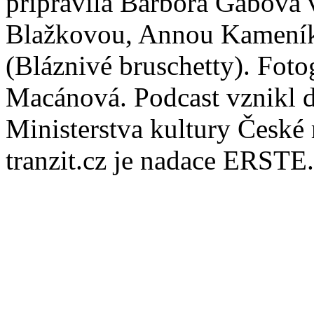
připravila Barbora Gábová v
Blažkovou, Annou Kameník
(Bláznivé bruschetty). Fotog
Macánová. Podcast vznikl d
Ministerstva kultury České
tranzit.cz je nadace ERSTE.