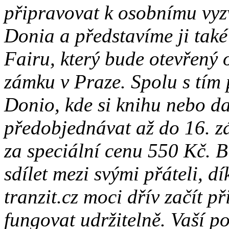
připravovat k osobnímu vyzv
Donia a představíme ji ta
Fairu, který bude otevřený 
zámku v Praze. Spolu s tím
Donio, kde si knihu nebo d
předobjednávat až do 16. z
za speciální cenu 550 Kč. 
sdílet mezi svými přáteli, d
tranzit.cz moci dřív začít př
fungovat udržitelně. Vaší 