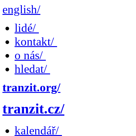
english/
lidé/
kontakt/
o nás/
hledat/
tranzit.org/
tranzit.cz/
kalendář/