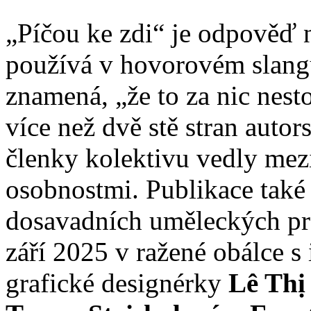
„Píčou ke zdi“ je odpověď n
používá v hovorovém slangu
znamená, „že to za nic nest
více než dvě stě stran autor
členky kolektivu vedly mez
osobnostmi. Publikace také 
dosavadních uměleckých pro
září 2025 v ražené obálce s
grafické designérky
Lê Thị