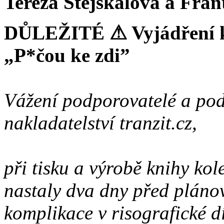
Tereza Stejskalová a Fran
DŮLEŽITÉ ⚠︎ Vyjádření 
„P*čou ke zdi”
Vážení podporovatelé a pod
nakladatelství tranzit.cz,
při tisku a výrobě knihy ko
nastaly dva dny před plán
komplikace v risografické dí