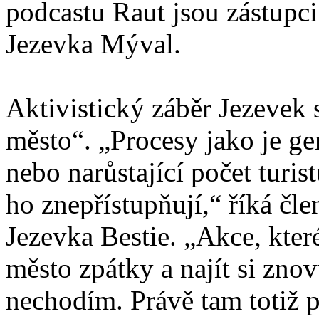
podcastu Raut jsou zástupc
Jezevka Mýval.
Aktivistický záběr Jezevek 
město“. „Procesy jako je ge
nebo narůstající počet turis
ho znepřístupňují,“ říká čl
Jezevka Bestie. „Akce, kter
město zpátky a najít si zn
nechodím. Právě tam totiž pr