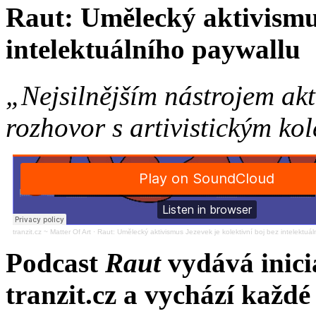
Raut: Umělecký aktivismus
intelektuálního paywallu
„Nejsilnějším nástrojem akt
rozhovor s artivistickým ko
tranzit.cz ~ Matter Of Art
·
Raut: Umělecký aktivismus Jezevek je kolektivní boj bez intelektuá
Podcast
Raut
vydává inici
tranzit.cz a vychází každé