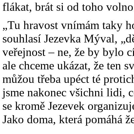
flákat, brát si od toho voln
„Tu hravost vnímám taky h
souhlasí Jezevka Mýval, „dě
veřejnost – ne, že by bylo c
ale chceme ukázat, že ten svě
můžou třeba upéct té protic
jsme nakonec všichni lidi, c
se kromě Jezevek organizuje
Jako doma, která pomáhá 