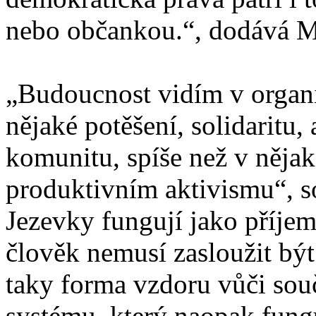
nebo občankou.“, dodává M
„Budoucnost vidím v organi
nějaké potěšení, solidaritu, 
komunitu, spíše než v něja
produktivním aktivismu“, so
Jezevky fungují jako příjem
člověk nemusí zasloužit být 
taky forma vzdoru vůči so
systému, který naopak fung