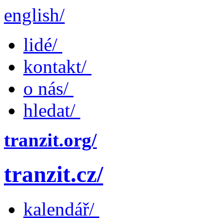
english/
lidé/
kontakt/
o nás/
hledat/
tranzit.org/
tranzit.cz/
kalendář/