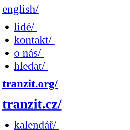
english/
lidé/
kontakt/
o nás/
hledat/
tranzit.org/
tranzit.cz/
kalendář/